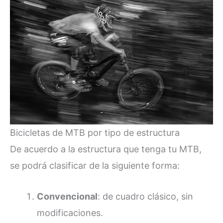
Bicicletas de MTB por tipo de estructura
De acuerdo a la estructura que tenga tu MTB,
se podrá clasificar de la siguiente forma:
Convencional
: de cuadro clásico, sin
modificaciones.